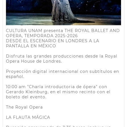
CULTURA UNAM presenta THE ROYAL BALLET AND
OPERA, TEMPORADA 2025-2026
DESDE EL ESCENARIO EN LONDRES A LA
PANTALLA EN MÉXICO
Disfruta las grandes producciones desde la Royal
Opera House de Londres.
Proyección digital internacional con subtítulos en
español.
10:00 am "Charla introductoria de ópera" con
Gerardo Kleinburg, en el mismo recinto con el
boleto del evento.
The Royal Opera
LA FLAUTA MÁGICA